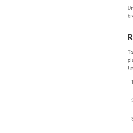
Un
br
R
To
pl
te