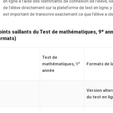
en ligne à l’aide des identifiants de connexion de l’élève, l
de l’élève directement sur la plateforme de test en ligne, 
est important de transcrire exactement ce que l’élève a i
e
oints saillants du Test de mathématiques, 9
ann
ormats)
Test de
e
mathématiques,
9
Formats de la
année
Version alter
du test en li