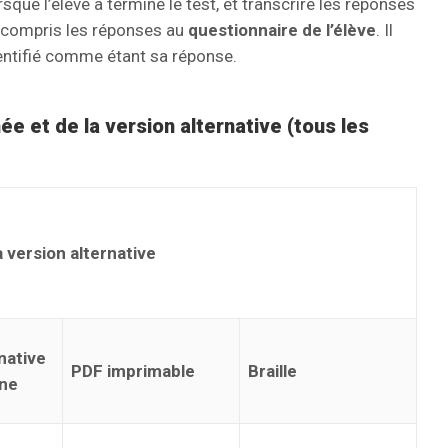
orsque l’élève a terminé le test, et transcrire les réponses
y compris les réponses au
questionnaire de l’élève
. Il
dentifié comme étant sa réponse.
ée et de la version alternative (tous les
 version alternative
native
PDF imprimable
Braille
gne