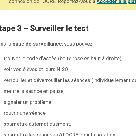
connexion de l’OQRE. Reportez-vous à
Accéder à la pla
tape 3 – Surveiller le test
ns la
page de surveillance
, vous pouvez :
trouver le code d’accès (boîte rose en haut à droite);
voir vos élèves et leurs NISO;
verrouiller et déverrouiller les séances (individuellement o
mettre la séance en pause;
signaler un problème;
rouvrir une séance;
soumettre automatiquement;
soumettre les réponses à l’OQRE pour la notation.