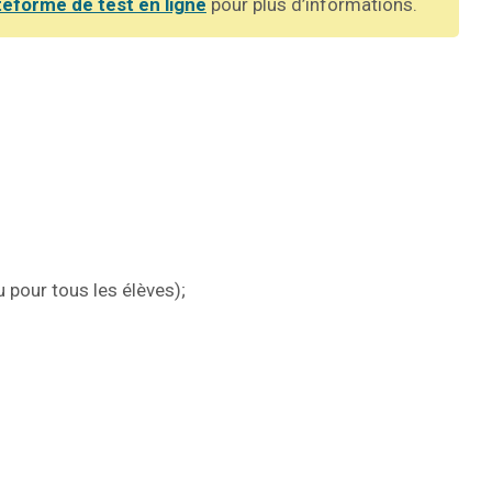
teforme de test en ligne
pour plus d’informations.
u pour tous les élèves);